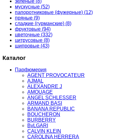
зеленые
(8)
мускусные
(52)
папоротниковые (фужерные)
(12)
пряные
(9)
сладкие (гурманские)
(8)
фруктовые
(94)
цветочные
(332)
цитрусовые
(8)
шипровые
(43)
Каталог
Парфюмерия
AGENT PROVOCATEUR
AJMAL
ALEXANDRE J
AMOUAGE
ANGEL SCHLESSER
ARMAND BASI
BANANA REPUBLIC
BOUCHERON
BURBERRY
BvLGARI
CALVIN KLEIN
CAROLINA HERRERA