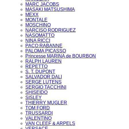
MARC JACOBS
MASAKI MATSUSHIMA
MEXX
MONTALE
MOSCHINO
NARCISO RODRIGUEZ
NASOMATTO
NINA RICCI
PACO RABANNE
PALOMA PICASSO
Princesse MARINA de BOURBON
RALPH LAUREN
REPETTO
S. T. DUPONT
SALVADOR DALI
SERGE LUTENS
SERGIO TACCHINI
SHISEIDO
SISLEY
THIERRY MUGLER
TOM FORD
TRUSSARDI
VALENTINO
VAN CLEEF & ARPELS
VERSACE